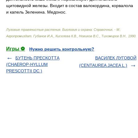
щитовидной железы. Входит в состав валокордина, корвалола
и капель Зеленина. Медонос.
Лyговые травянистые растения. Биология и охрана: Справочник. - М.:
Агропромиздат
.
Губанов И.А., Киселева К.В., Новиков В.С., Тихомиров В.Н.
.
1990
.
Игры ⚽
Нужно решить контрольную?
БУТЕНЬ ПРЕСКОТТА
ВАСИЛЕК ЛУГОВОЙ
(CHAEROP-HYLLUM
(CENTAUREA JACEA L.)
PRESCOTTII DC.)