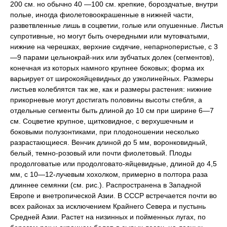
200 см. но обычно 40 —100 см. крепкие, бороздчатые, внутри
полые, иногда фиолетовоокрашенные в нижней части,
разветвленные лишь в соцветии, голые или опушенные. Листья
супротивные, но могут быть очередными или мутовчатыми,
нижние на черешках, верхние сидячие, непарноперистые, с 3
—9 парами цельнокрай-них или зубчатых долек (сегментов),
конечная из которых намного крупнее боковых; форма их
варьирует от широкояйцевидных до узколинейных. Размеры
листьев колеблятся так же, как и размеры растения: нижние
прикорневые могут достигать половины высоты стебля, а
отдельные сегменты быть длиной до 10 см при ширине 6—7
см. Соцветие крупное, щитковидное, с верхушечным и
боковыми полузонтиками, при плодоношении несколько
разрастающиеся. Венчик длиной до 5 мм, воронковидный,
белый, темно-розовый или почти фиолетовый. Плоды
продолговатые или продолговато-яйцевидные, длиной до 4,5
мм, с 10—12-лучевым хохолком, примерно в полтора раза
длиннее семянки (см. рис.). Распространена в Западной
Европе и внетропической Азии. В СССР встречается почти во
всех районах за исключением Крайнего Севера и пустынь
Средней Азии. Растет на низинных и пойменных лугах, по