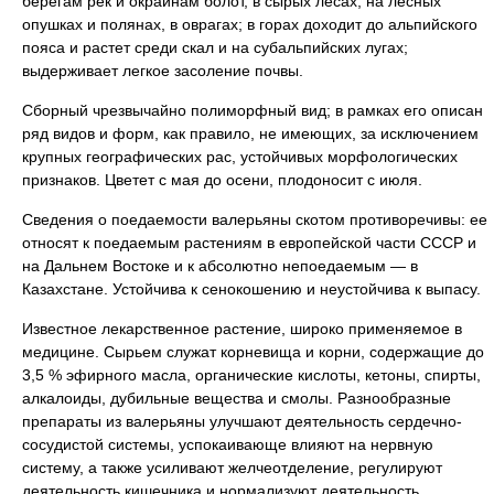
берегам рек и окраинам болот, в сырых лесах, на лесных
опушках и полянах, в оврагах; в горах доходит до альпийского
пояса и растет среди скал и на субальпийских лугах;
выдерживает легкое засоление почвы.
Сборный чрезвычайно полиморфный вид; в рамках его описан
ряд видов и форм, как правило, не имеющих, за исключением
крупных географических рас, устойчивых морфологических
признаков. Цветет с мая до осени, плодоносит с июля.
Сведения о поедаемости валерьяны скотом противоречивы: ее
относят к поедаемым растениям в европейской части СССР и
на Дальнем Востоке и к абсолютно непоедаемым — в
Казахстане. Устойчива к сенокошению и неустойчива к выпасу.
Известное лекарственное растение, широко применяемое в
медицине. Сырьем служат корневища и корни, содержащие до
3,5 % эфирного масла, органические кислоты, кетоны, спирты,
алкалоиды, дубильные вещества и смолы. Разнообразные
препараты из валерьяны улучшают деятельность сердечно-
сосудистой системы, успокаивающе влияют на нервную
систему, а также усиливают желчеотделение, регулируют
деятельность кишечника и нормализуют деятельность